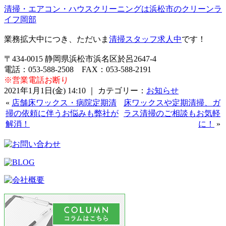
清掃・エアコン・ハウスクリーニングは浜松市のクリーンラ
イフ岡部
業務拡大中につき、ただいま
清掃スタッフ求人中
です！
〒434-0015 静岡県浜松市浜名区於呂2647-4
電話：053-588-2508 FAX：053-588-2191
※営業電話お断り
2021年1月1日(金) 14:10 ｜ カテゴリー：
お知らせ
«
店舗床ワックス・病院定期清
床ワックスや定期清掃、ガ
掃の依頼に伴うお悩みも弊社が
ラス清掃のご相談もお気軽
解消！
に！
»